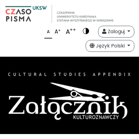
++
A
+
A
Zaloguj
A
Język Polski