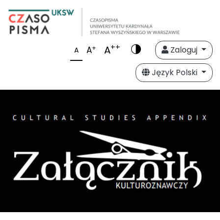
++
A
+
A
Zaloguj
A
Język Polski