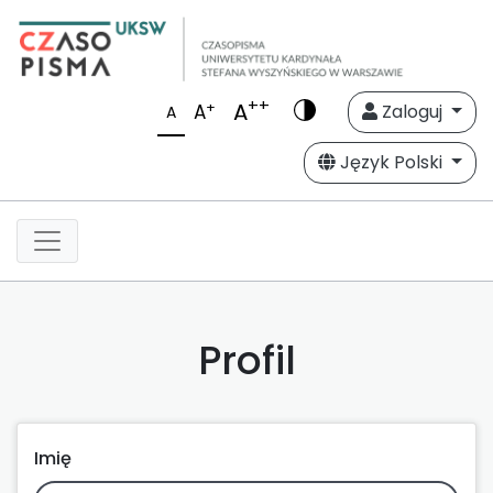
++
A
+
A
Zaloguj
A
Język Polski
Profil
Imię