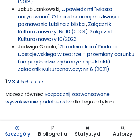
(2018)
Jakub Jankowski,
Opowiedz mi "Miasto
narysowane". O translinearnej możliwości
poznawania Lublina z bliska
,
Załącznik
Kulturoznawczy: Nr 10 (2023): Załącznik
Kulturoznawczy 10/2023
Jadwiga Gracla,
'Zbrodnia i kara' Fiodora
Dostojewskiego w teatrze – przemiany gatunku
(na przykładzie wybranych spektakli)
,
Załącznik Kulturoznawczy: Nr 8 (2021)
1
2
3
4
5
6
7
>
>>
Możesz również
Rozpocznij zaawansowane
wyszukiwanie podobieństw
dla tego artykułu.
Szczegóły
Bibliografia
Statystyki
Autorzy