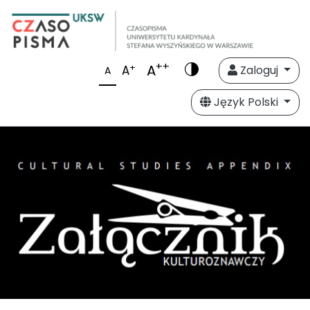
++
A
+
A
Zaloguj
A
Język Polski