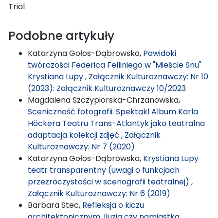
Trial
Podobne artykuły
Katarzyna Gołos-Dąbrowska,
Powidoki
twórczości Federica Felliniego w "Mieście Snu"
Krystiana Lupy
,
Załącznik Kulturoznawczy: Nr 10
(2023): Załącznik Kulturoznawczy 10/2023
Magdalena Szczypiorska-Chrzanowska,
Sceniczność fotografii. Spektakl Album Karla
Höckera Teatru Trans-Atlantyk jako teatralna
adaptacja kolekcji zdjęć
,
Załącznik
Kulturoznawczy: Nr 7 (2020)
Katarzyna Gołos-Dąbrowska,
Krystiana Lupy
teatr transparentny (uwagi o funkcjach
przezroczystości w scenografii teatralnej)
,
Załącznik Kulturoznawczy: Nr 6 (2019)
Barbara Stec,
Refleksja o kiczu
architektonicznym. Iluzja czy namiastka