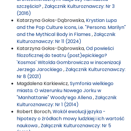
szczęścia?
,
Załącznik Kulturoznawczy: Nr 3
(2016)
Katarzyna Gołos-Dąbrowska,
Krystian Lupa
and the Pop Culture Icons, i.e. "Persona. Marilyn"
and the Mythical Body in Flames
,
Załącznik
Kulturoznawczy: Nr 11 (2024)
Katarzyna Gołos-Dąbrowska,
Od powieści
filozoficznej do teatru (post)epickiego?
'Kosmos' Witolda Gombrowicza w inscenizacji
Jerzego Jarockiego
,
Załącznik Kulturoznawczy:
Nr 8 (2021)
Magdalena Karkiewicz,
Symfonia wielkiego
miasta. O wizerunku Nowego Jorku w
"Manhattanie" Woody’ego Allena
,
Załącznik
Kulturoznawczy: Nr 1 (2014)
Robert Boroch,
Wokół ewolucji języka -
hipotezy o źródłach mowy ludzkiej i ich wartość
naukowa
,
Załącznik Kulturoznawczy: Nr 5