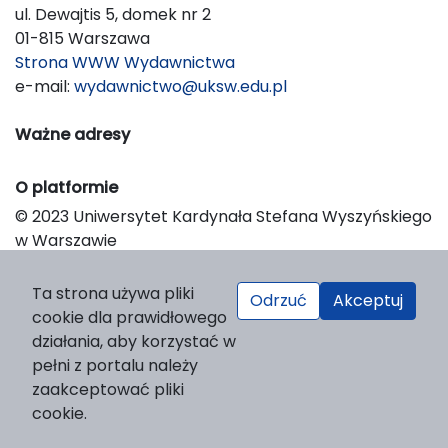
ul. Dewajtis 5, domek nr 2
01-815 Warszawa
Strona WWW Wydawnictwa
e-mail:
wydawnictwo@uksw.edu.pl
Ważne adresy
O platformie
© 2023 Uniwersytet Kardynała Stefana Wyszyńskiego
w Warszawie
Support & Customization by LIBCOM
Platform & Workflow by OJS/PKP
Ta strona używa pliki
Odrzuć
Akceptuj
cookie dla prawidłowego
działania, aby korzystać w
pełni z portalu należy
zaakceptować pliki
cookie.