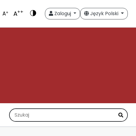
++
A
+
A
Zaloguj
Język Polski