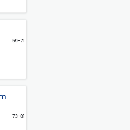
59-71
ym
73-81