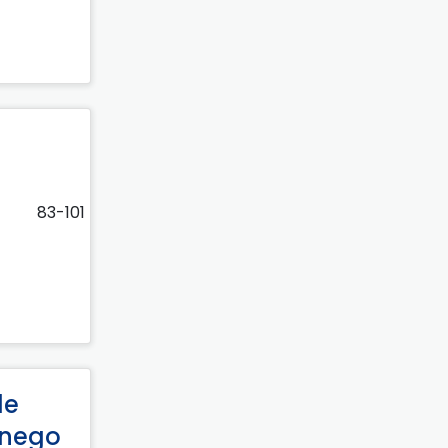
83-101
le
znego