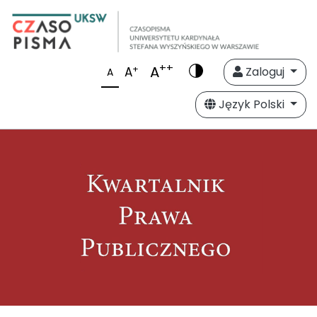
++
A
+
A
Zaloguj
A
Język Polski