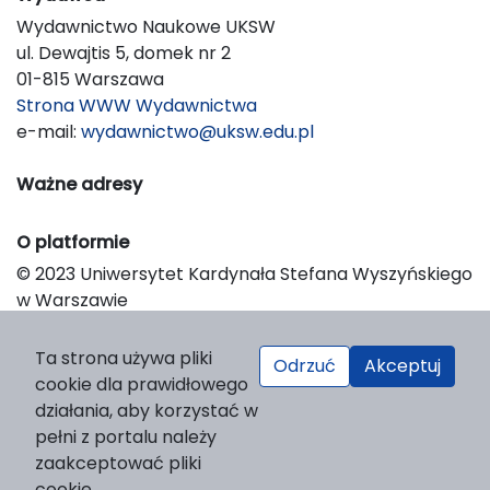
Wydawnictwo Naukowe UKSW
ul. Dewajtis 5, domek nr 2
01-815 Warszawa
Strona WWW Wydawnictwa
e-mail:
wydawnictwo@uksw.edu.pl
Ważne adresy
O platformie
© 2023 Uniwersytet Kardynała Stefana Wyszyńskiego
w Warszawie
Support & Customization by LIBCOM
Platform & Workflow by OJS/PKP
Ta strona używa pliki
Odrzuć
Akceptuj
cookie dla prawidłowego
działania, aby korzystać w
pełni z portalu należy
zaakceptować pliki
cookie.