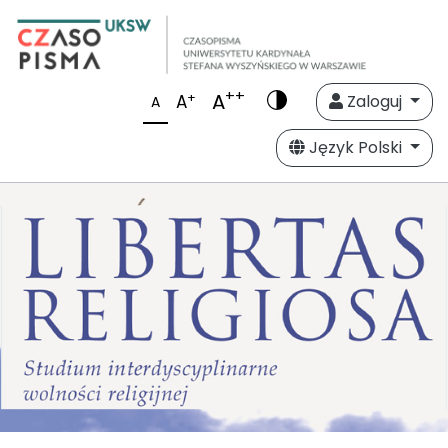
++
A
+
A
Zaloguj
A
Język Polski