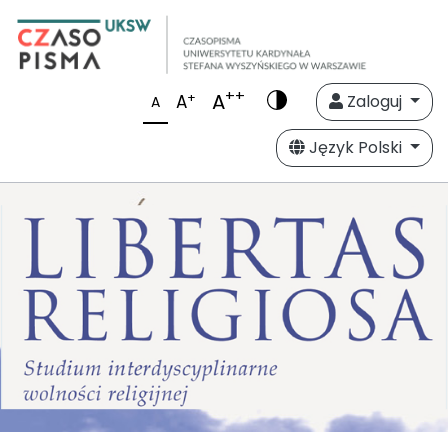
++
A
+
A
Zaloguj
A
Język Polski