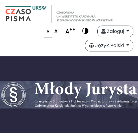
++
A
+
A
Zaloguj
A
Język Polski