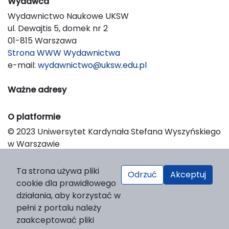
Wydawca
Wydawnictwo Naukowe UKSW
ul. Dewajtis 5, domek nr 2
01-815 Warszawa
Strona WWW Wydawnictwa
e-mail:
wydawnictwo@uksw.edu.pl
Ważne adresy
O platformie
© 2023 Uniwersytet Kardynała Stefana Wyszyńskiego
w Warszawie
Support & Customization by LIBCOM
Platform & Workflow by OJS/PKP
Ta strona używa pliki
Odrzuć
Akceptuj
cookie dla prawidłowego
działania, aby korzystać w
pełni z portalu należy
zaakceptować pliki