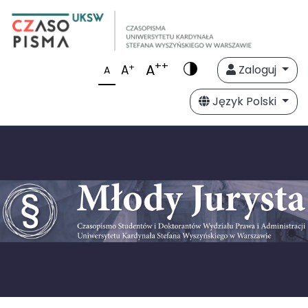
++
A
+
A
Zaloguj
A
Język Polski