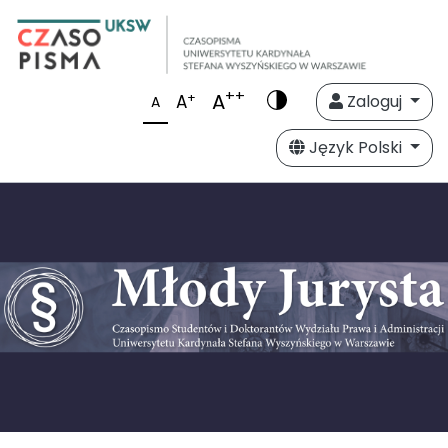
++
A
+
A
Zaloguj
A
Język Polski