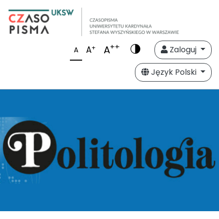
++
A
+
A
Zaloguj
A
Język Polski