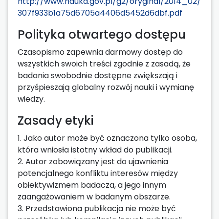
http://www.nauka.gov.pl/g2/oryginal/2014_02/
307f933b1a75d6705a4406d5452d6dbf.pdf
Polityka otwartego dostępu
Czasopismo zapewnia darmowy dostęp do
wszystkich swoich treści zgodnie z zasadą, że
badania swobodnie dostępne zwiększają i
przyśpieszają globalny rozwój nauki i wymianę
wiedzy.
Zasady etyki
1. Jako autor może być oznaczona tylko osoba,
która wniosła istotny wkład do publikacji.
2. Autor zobowiązany jest do ujawnienia
potencjalnego konfliktu interesów między
obiektywizmem badacza, a jego innym
zaangażowaniem w badanym obszarze.
3. Przedstawiona publikacja nie może być