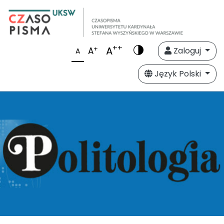
++
A
+
A
Zaloguj
A
Język Polski