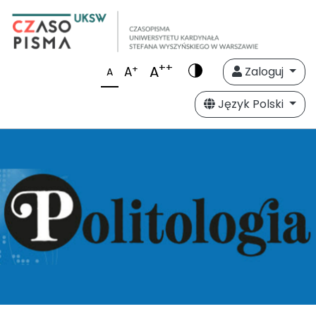
++
A
+
A
Zaloguj
A
Język Polski