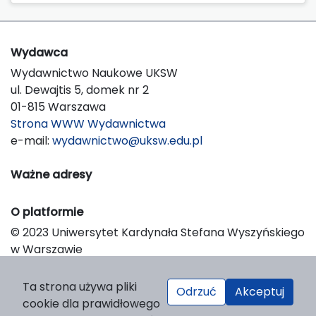
Wydawca
Wydawnictwo Naukowe UKSW
ul. Dewajtis 5, domek nr 2
01-815 Warszawa
Strona WWW Wydawnictwa
e-mail:
wydawnictwo@uksw.edu.pl
Ważne adresy
O platformie
© 2023 Uniwersytet Kardynała Stefana Wyszyńskiego
w Warszawie
Support & Customization by LIBCOM
Platform & Workflow by OJS/PKP
Ta strona używa pliki
Odrzuć
Akceptuj
cookie dla prawidłowego