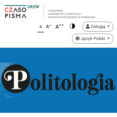
++
A
+
A
Zaloguj
A
Język Polski