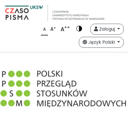
++
A
+
A
Zaloguj
A
Język Polski