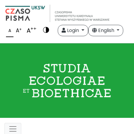
++
A
+
A
Login
English
A