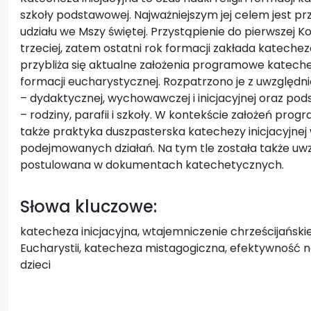
szkoły podstawowej. Najważniejszym jej celem jest p
udziału we Mszy świętej. Przystąpienie do pierwszej K
trzeciej, zatem ostatni rok formacji zakłada kateche
przybliża się aktualne założenia programowe katechezy
formacji eucharystycznej. Rozpatrzono je z uwzględn
– dydaktycznej, wychowawczej i inicjacyjnej oraz 
– rodziny, parafii i szkoły. W kontekście założeń pr
także praktyka duszpasterska katechezy inicjacyjne
podejmowanych działań. Na tym tle została także u
postulowana w dokumentach katechetycznych.
Słowa kluczowe:
katecheza inicjacyjna, wtajemniczenie chrześcijański
Eucharystii, katecheza mistagogiczna, efektywność nauk
dzieci