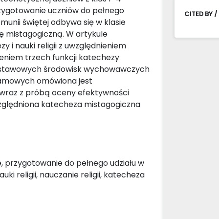
rzygotowanie uczniów do pełnego
CITED BY /
omunii świętej odbywa się w klasie
zę mistagogiczną. W artykule
 i nauki religii z uwzględnieniem
ieniem trzech funkcji katechezy
podstawowych środowisk wychowawczych
ogramowych omówiona jest
j wraz z próbą oceny efektywności
względniona katecheza mistagogiczna
e, przygotowanie do pełnego udziału w
i religii, nauczanie religii, katecheza