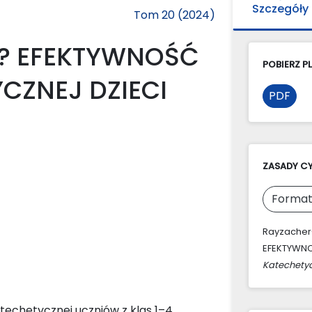
Szczegóły
Tom 20 (2024)
J? EFEKTYWNOŚĆ
POBIERZ PL
CZNEJ DZIECI
PDF
ZASADY C
Format
Rayzacher-
EFEKTYWNO
Katechety
katechetycznej uczniów z klas 1–4