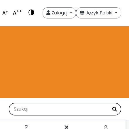
++
A
+
A
Zaloguj
Język Polski