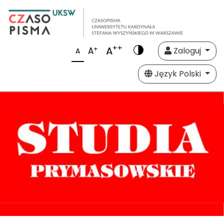
++
A
+
A
Zaloguj
A
Język Polski