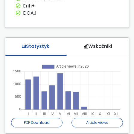
Erih+
DOAJ
Statystyki
Wskaźniki
PDF Download
Article views