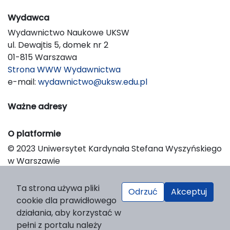
Wydawca
Wydawnictwo Naukowe UKSW
ul. Dewajtis 5, domek nr 2
01-815 Warszawa
Strona WWW Wydawnictwa
e-mail:
wydawnictwo@uksw.edu.pl
Ważne adresy
O platformie
© 2023 Uniwersytet Kardynała Stefana Wyszyńskiego
w Warszawie
Support & Customization by LIBCOM
Platform & Workflow by OJS/PKP
Ta strona używa pliki
Odrzuć
Akceptuj
cookie dla prawidłowego
działania, aby korzystać w
pełni z portalu należy