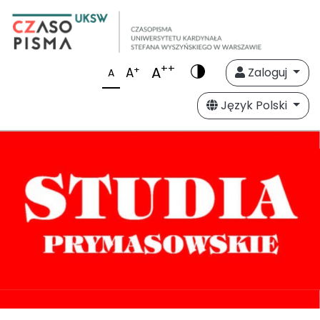
++
A
+
A
Zaloguj
A
Język Polski