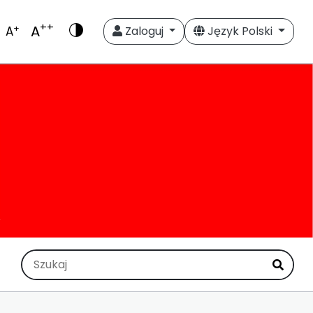
++
A
+
A
Zaloguj
Język Polski