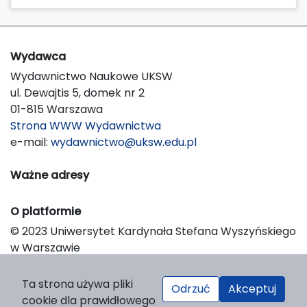
Wydawca
Wydawnictwo Naukowe UKSW
ul. Dewajtis 5, domek nr 2
01-815 Warszawa
Strona WWW Wydawnictwa
e-mail:
wydawnictwo@uksw.edu.pl
Ważne adresy
O platformie
© 2023 Uniwersytet Kardynała Stefana Wyszyńskiego
w Warszawie
Support & Customization by LIBCOM
Platform & Workflow by OJS/PKP
Ta strona używa pliki
Odrzuć
Akceptuj
cookie dla prawidłowego