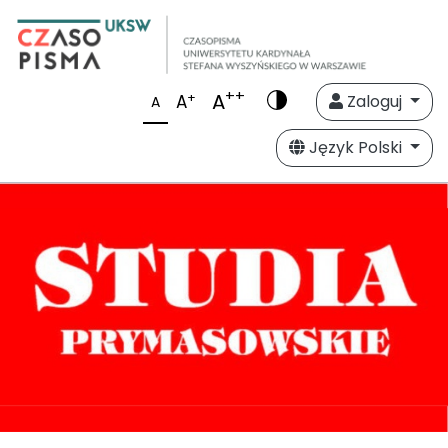
++
A
+
A
Zaloguj
A
Język Polski