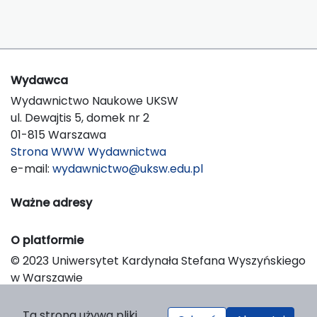
Wydawca
Wydawnictwo Naukowe UKSW
ul. Dewajtis 5, domek nr 2
01-815 Warszawa
Strona WWW Wydawnictwa
e-mail:
wydawnictwo@uksw.edu.pl
Ważne adresy
O platformie
© 2023 Uniwersytet Kardynała Stefana Wyszyńskiego
w Warszawie
Support & Customization by LIBCOM
Platform & Workflow by OJS/PKP
Ta strona używa pliki