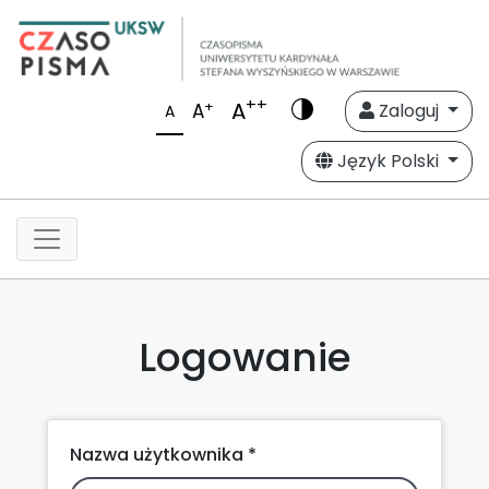
++
A
+
A
Zaloguj
A
Język Polski
Logowanie
Nazwa użytkownika *