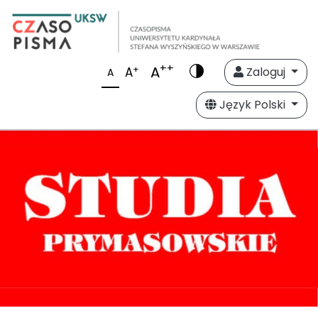
++
A
+
A
Zaloguj
A
Język Polski