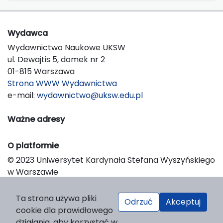
Wydawca
Wydawnictwo Naukowe UKSW
ul. Dewajtis 5, domek nr 2
01-815 Warszawa
Strona WWW Wydawnictwa
e-mail:
wydawnictwo@uksw.edu.pl
Ważne adresy
O platformie
© 2023 Uniwersytet Kardynała Stefana Wyszyńskiego
w Warszawie
Support & Customization by LIBCOM
Platform & Workflow by OJS/PKP
Ta strona używa pliki
Odrzuć
Akceptuj
cookie dla prawidłowego
działania, aby korzystać w