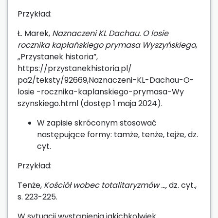
Przykład:
Ł. Marek,
Naznaczeni KL Dachau. O losie
rocznika kapłańskiego prymasa Wyszyńskiego
,
„Przystanek historia”,
https://przystanekhistoria.pl/
pa2/teksty/92669,Naznaczeni-KL-Dachau-O-
losie -rocznika-kaplanskiego-prymasa-Wy
szynskiego.html (dostęp 1 maja 2024).
W zapisie skróconym stosować
następujące formy: tamże, tenże, tejże, dz.
cyt.
Przykład:
Tenże,
Kościół wobec totalitaryzmów …,
dz. cyt.,
s. 223-225.
W sytuacji wystąpienia jakichkolwiek