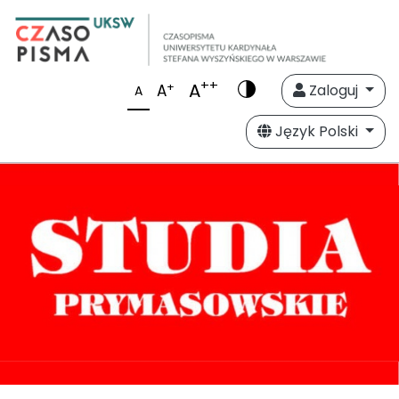
++
A
+
A
Zaloguj
A
Język Polski