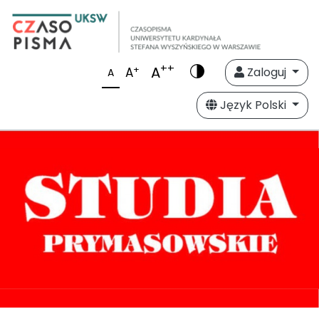
++
A
+
A
Zaloguj
A
Język Polski