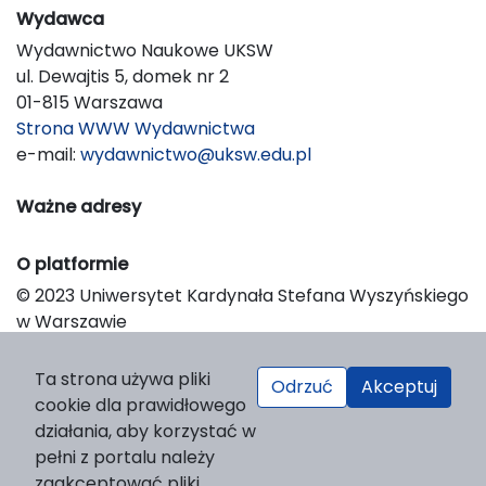
Wydawca
Wydawnictwo Naukowe UKSW
ul. Dewajtis 5, domek nr 2
01-815 Warszawa
Strona WWW Wydawnictwa
e-mail:
wydawnictwo@uksw.edu.pl
Ważne adresy
O platformie
© 2023 Uniwersytet Kardynała Stefana Wyszyńskiego
w Warszawie
Support & Customization by LIBCOM
Platform & Workflow by OJS/PKP
Ta strona używa pliki
Odrzuć
Akceptuj
cookie dla prawidłowego
działania, aby korzystać w
pełni z portalu należy
zaakceptować pliki