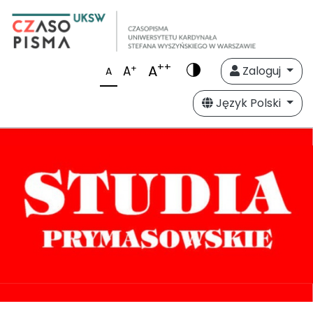
++
A
+
A
Zaloguj
A
Język Polski