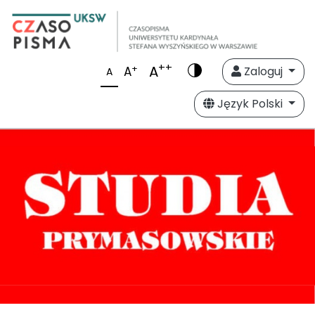
++
A
+
A
Zaloguj
A
Język Polski