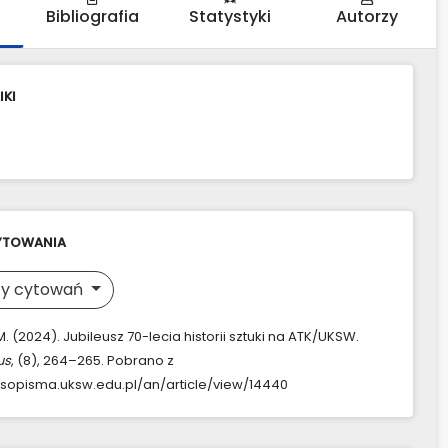
Bibliografia
Statystyki
Autorzy
IKI
YTOWANIA
y cytowań
. (2024). Jubileusz 70-lecia historii sztuki na ATK/UKSW.
us
, (8), 264–265. Pobrano z
asopisma.uksw.edu.pl/an/article/view/14440