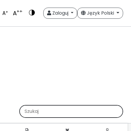
++
A
+
A
Zaloguj
Język Polski