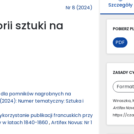
Szczegóły
Nr 8 (2024)
rii sztuki na
POBIERZ PL
PDF
ZASADY C
Format
ji dla pomników nagrobnych na
8 (2024): Numer tematyczny: Sztuka i
Wiraszka, M
Artifex Nov
korzystanie publikacji francuskich przy
https://cz
y w latach 1840-1860
,
Artifex Novus: Nr 1