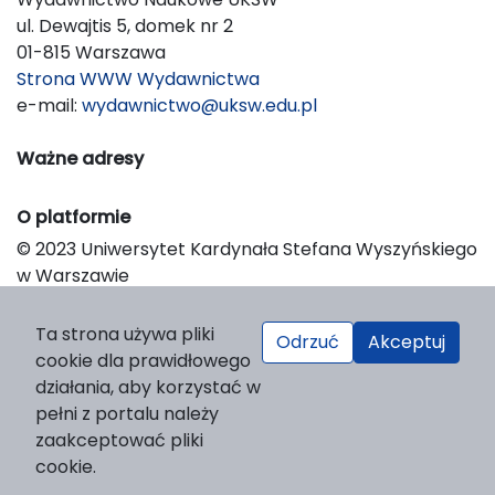
ul. Dewajtis 5, domek nr 2
01-815 Warszawa
Strona WWW Wydawnictwa
e-mail:
wydawnictwo@uksw.edu.pl
Ważne adresy
O platformie
© 2023 Uniwersytet Kardynała Stefana Wyszyńskiego
w Warszawie
Support & Customization by LIBCOM
Platform & Workflow by OJS/PKP
Ta strona używa pliki
Odrzuć
Akceptuj
cookie dla prawidłowego
działania, aby korzystać w
pełni z portalu należy
zaakceptować pliki
cookie.