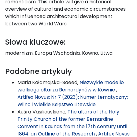
romanticism. This article will give a historical
overview of cultural and economic circumstances
which influenced architectural development
between two World Wars.
Słowa kluczowe:
modernizm, Europa Wschodnia, Kowno, Litwa
Podobne artykuły
Maria Kałamajska-Saeed,
Niezwykłe modello
wielkiego ołtarza Bernardynów w Kownie
,
Artifex Novus: Nr 7 (2023): Numer tematyczny:
Wilno i Wielkie Księstwo Litewskie
Aušra Vasiliauskienė,
The altars of the Holy
Trinity Church of the former Bernardine
Convent in Kaunas from the 17th century until
1864: an Outline of the Research
,
Artifex Novus: