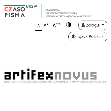
++
A
+
A
Zaloguj
A
Język Polski