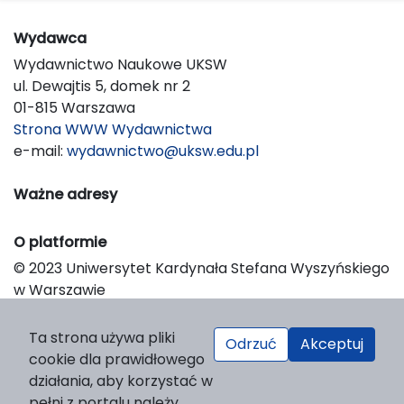
Wydawca
Wydawnictwo Naukowe UKSW
ul. Dewajtis 5, domek nr 2
01-815 Warszawa
Strona WWW Wydawnictwa
e-mail:
wydawnictwo@uksw.edu.pl
Ważne adresy
O platformie
© 2023 Uniwersytet Kardynała Stefana Wyszyńskiego
w Warszawie
Support & Customization by LIBCOM
Platform & Workflow by OJS/PKP
Ta strona używa pliki
Odrzuć
Akceptuj
cookie dla prawidłowego
działania, aby korzystać w
pełni z portalu należy