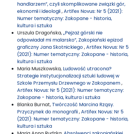
handlarzem”, czyli skomplikowane związki gór,
ekonomii i ideologii
,
Artifex Novus: Nr 5 (2021):
Numer tematyczny: Zakopane - historia,
kultura i sztuka
Urszula Dragońska,
„Pejzaż górski nie
odpowiadał mi malarsko”, Zakopiański epizod
graficzny Jana Skotnickiego
,
Artifex Novus: Nr 5
(2021): Numer tematyczny: Zakopane - historia,
kultura i sztuka
Maria Muszkowska,
Ludowość utracona?
Strategie instytucjonalizacji sztuki ludowej w
Szkole Przemysłu Drzewnego w Zakopanem
,
Artifex Novus: Nr 5 (2021): Numer tematyczny:
Zakopane - historia, kultura i sztuka
Blanka Burnat,
Twórczość Marcina Rząsy.
Przyczynek do monografii
,
Artifex Novus: Nr 5
(2021): Numer tematyczny: Zakopane - historia,
kultura i sztuka
Maria Anna Rudzka,
Absolwenci zakopiańskiej