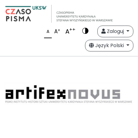
++
A
+
A
Zaloguj
A
Język Polski