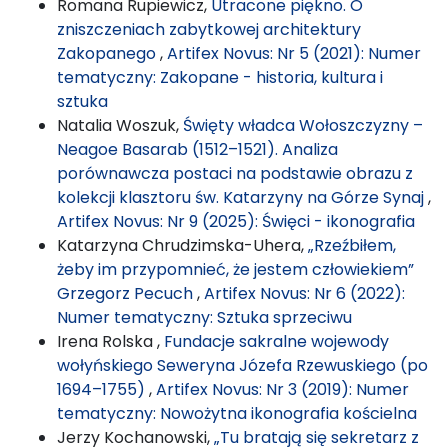
Romana Rupiewicz,
Utracone piękno. O
zniszczeniach zabytkowej architektury
Zakopanego
,
Artifex Novus: Nr 5 (2021): Numer
tematyczny: Zakopane - historia, kultura i
sztuka
Natalia Woszuk,
Święty władca Wołoszczyzny –
Neagoe Basarab (1512–1521). Analiza
porównawcza postaci na podstawie obrazu z
kolekcji klasztoru św. Katarzyny na Górze Synaj
,
Artifex Novus: Nr 9 (2025): Święci - ikonografia
Katarzyna Chrudzimska-Uhera,
„Rzeźbiłem,
żeby im przypomnieć, że jestem człowiekiem”
Grzegorz Pecuch
,
Artifex Novus: Nr 6 (2022):
Numer tematyczny: Sztuka sprzeciwu
Irena Rolska ,
Fundacje sakralne wojewody
wołyńskiego Seweryna Józefa Rzewuskiego (po
1694–1755)
,
Artifex Novus: Nr 3 (2019): Numer
tematyczny: Nowożytna ikonografia kościelna
Jerzy Kochanowski,
„Tu bratają się sekretarz z