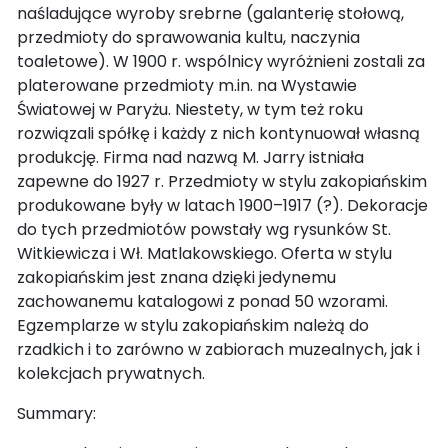
naśladujące wyroby srebrne (galanterię stołową,
przedmioty do sprawowania kultu, naczynia
toaletowe). W 1900 r. wspólnicy wyróżnieni zostali za
platerowane przedmioty m.in. na Wystawie
Światowej w Paryżu. Niestety, w tym też roku
rozwiązali spółkę i każdy z nich kontynuował własną
produkcję. Firma nad nazwą M. Jarry istniała
zapewne do 1927 r. Przedmioty w stylu zakopiańskim
produkowane były w latach 1900–1917 (?). Dekoracje
do tych przedmiotów powstały wg rysunków St.
Witkiewicza i Wł. Matlakowskiego. Oferta w stylu
zakopiańskim jest znana dzięki jedynemu
zachowanemu katalogowi z ponad 50 wzorami.
Egzemplarze w stylu zakopiańskim należą do
rzadkich i to zarówno w zabiorach muzealnych, jak i
kolekcjach prywatnych.
Summary: