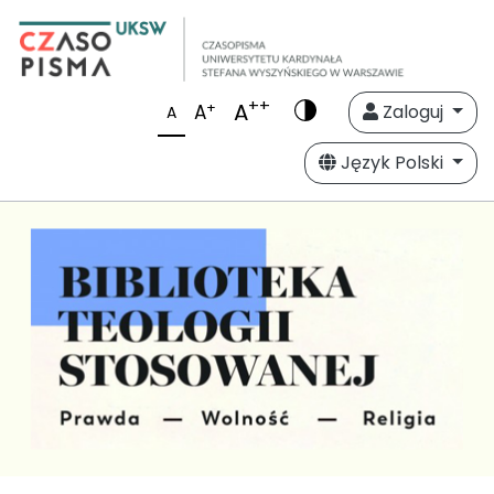
++
A
+
A
Zaloguj
A
Język Polski