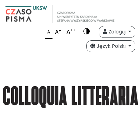
++
A
+
A
Zaloguj
A
Język Polski