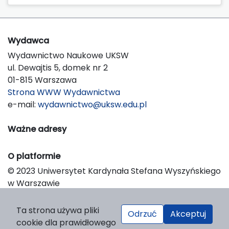
Wydawca
Wydawnictwo Naukowe UKSW
ul. Dewajtis 5, domek nr 2
01-815 Warszawa
Strona WWW Wydawnictwa
e-mail:
wydawnictwo@uksw.edu.pl
Ważne adresy
O platformie
© 2023 Uniwersytet Kardynała Stefana Wyszyńskiego
w Warszawie
Support & Customization by LIBCOM
Platform & Workflow by OJS/PKP
Ta strona używa pliki
Odrzuć
Akceptuj
cookie dla prawidłowego