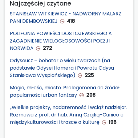
Najczęściej czytane
STANISŁAW WITKIEWICZ - NADWORNY MALARZ
PANI DEMBOWSKIEJ
418
POLIFONIA POWIEŚCI DOSTOJEWSKIEGO A
ZAGADNIENIE WIELOGŁOSOWOŚCI POEZJI
NORWIDA
272
Odyseusz – bohater o wielu twarzach (na
podstawie Odysei Homera i Powrotu Odysa
Stanisława Wyspiańskiego)
225
Magia, miłość, miasto. Prolegomena do źródeł
popularności urban fantasy
208
„Wielkie projekty, nadaremność i wciąż nadzieja”.
Rozmowa z prof. dr hab. Anną Czajką-Cunico o
międzykulturowości i trosce o kulturę
196