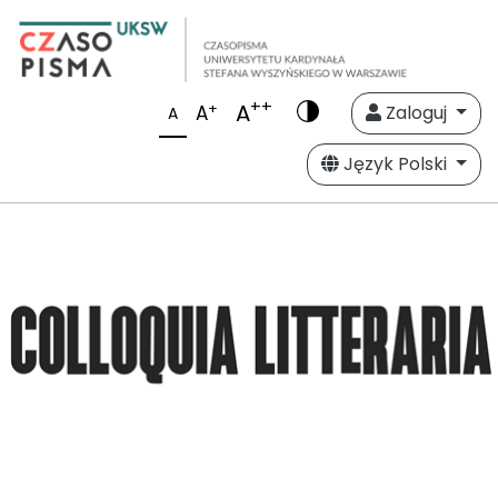
++
A
+
A
Zaloguj
A
Język Polski