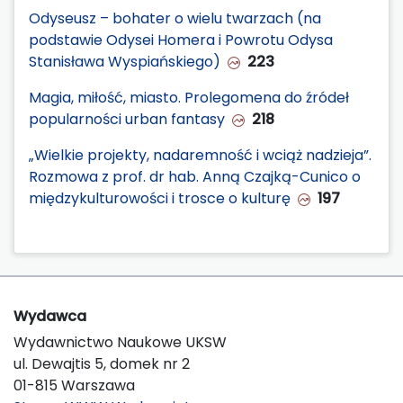
Odyseusz – bohater o wielu twarzach (na
podstawie Odysei Homera i Powrotu Odysa
Stanisława Wyspiańskiego)
223
Magia, miłość, miasto. Prolegomena do źródeł
popularności urban fantasy
218
„Wielkie projekty, nadaremność i wciąż nadzieja”.
Rozmowa z prof. dr hab. Anną Czajką-Cunico o
międzykulturowości i trosce o kulturę
197
Wydawca
Wydawnictwo Naukowe UKSW
ul. Dewajtis 5, domek nr 2
01-815 Warszawa