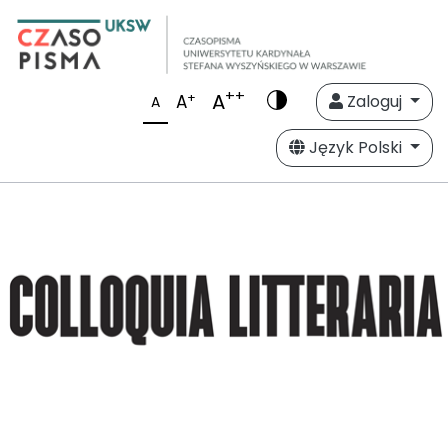
++
A
+
A
Zaloguj
A
Język Polski