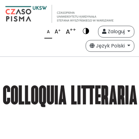
++
A
+
A
Zaloguj
A
Język Polski