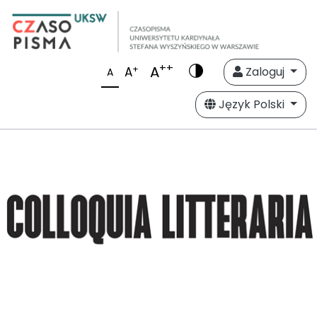
++
A
+
A
Zaloguj
A
Język Polski