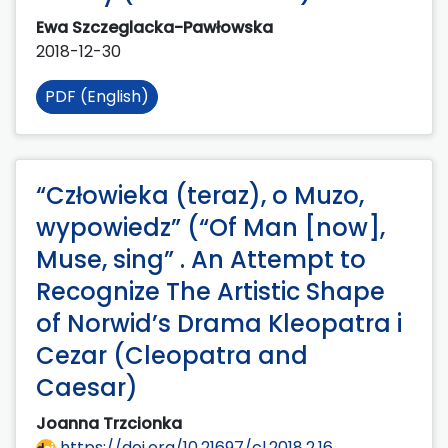
Ewa Szczeglacka-Pawłowska
2018-12-30
PDF (English)
“Człowieka (teraz), o Muzo,
wypowiedz” (“Of Man [now],
Muse, sing” . An Attempt to
Recognize The Artistic Shape
of Norwid’s Drama Kleopatra i
Cezar (Cleopatra and
Caesar)
Joanna Trzcionka
https://doi.org/10.21697/cl.2018.2.16