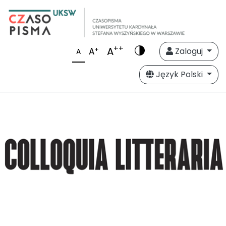
++
A
+
A
Zaloguj
A
Język Polski