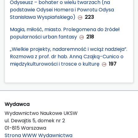
Odyseusz – bohater o wielu twarzach (na
podstawie Odysei Homera i Powrotu Odysa
Stanisława Wyspiańskiego)
223
Magia, miłość, miasto. Prolegomena do źródeł
popularności urban fantasy
218
„Wielkie projekty, nadaremność i wciąż nadzieja”.
Rozmowa z prof. dr hab. Anną Czajką-Cunico o
międzykulturowości i trosce o kulturę
197
Wydawca
Wydawnictwo Naukowe UKSW
ul. Dewajtis 5, domek nr 2
01-815 Warszawa
Strona WWW Wydawnictwa