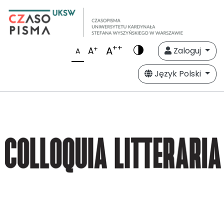
++
A
+
A
Zaloguj
A
Język Polski