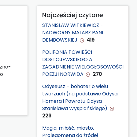
Najczęściej czytane
STANISŁAW WITKIEWICZ -
NADWORNY MALARZ PANI
DEMBOWSKIEJ
419
POLIFONIA POWIEŚCI
DOSTOJEWSKIEGO A
czno-
ZAGADNIENIE WIELOGŁOSOWOŚCI
wo
POEZJI NORWIDA
270
m
Odyseusz – bohater o wielu
twarzach (na podstawie Odysei
Homera i Powrotu Odysa
Stanisława Wyspiańskiego)
223
Magia, miłość, miasto.
Prolegomena do źródeł