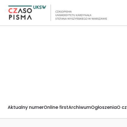
Aktualny numer
Online first
Archiwum
Ogłoszenia
O c