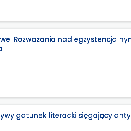
owe. Rozważania nad egzystencjaln
a
ywy gatunek literacki sięgający ant