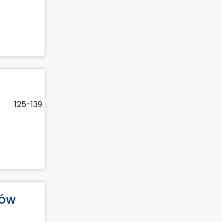
125-139
rów