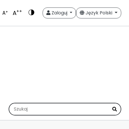
++
A
+
A
Zaloguj
Język Polski