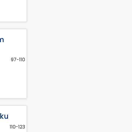
ym
97-110
yku
110-123