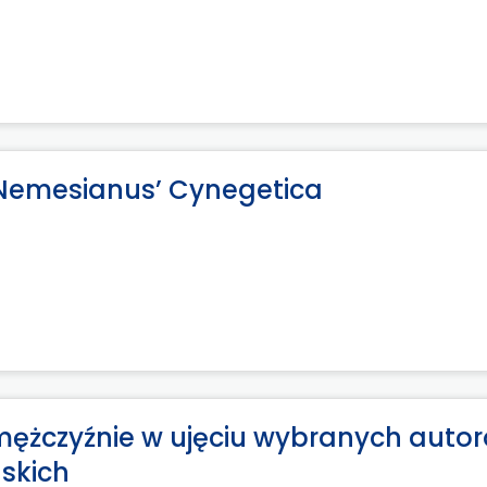
 Nemesianus’ Cynegetica
i mężczyźnie w ujęciu wybranych auto
skich