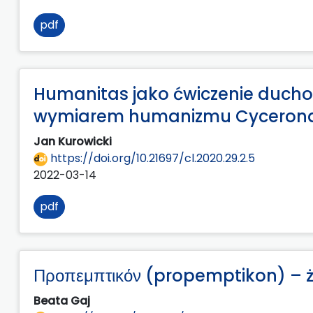
pdf
Humanitas jako ćwiczenie duch
wymiarem humanizmu Cyceron
Jan Kurowicki
https://doi.org/10.21697/cl.2020.29.2.5
2022-03-14
pdf
Προπεμπτικόν (propemptikon) – ż
Beata Gaj