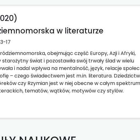
2020)
ziemnomorska w literaturze
3-17
ródziemnomorska, obejmując część Europy, Azji i Afryki,
starożytny świat i pozostawiła swój trwały ślad w wielu
wała i nadal wpływa na mentalność, język, relacje społe
lozofię – czego świadectwem jest m.in. literatura. Dziedzict
Greków czy Rzymian jest w niej obecne w całym spektru
iterackich, tematów, wątków, motywów czy stylów.