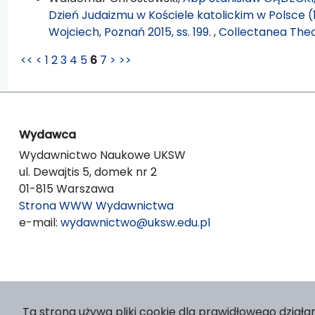
Dzień Judaizmu w Kościele katolickim w Polsce 
Wojciech, Poznań 2015, ss. 199.
,
Collectanea Theo
<<
<
1
2
3
4
5
6
7
>
>>
Wydawca
Wydawnictwo Naukowe UKSW
ul. Dewajtis 5, domek nr 2
01-815 Warszawa
Strona WWW Wydawnictwa
e-mail:
wydawnictwo@uksw.edu.pl
Ta strona używa pliki cookie dla prawidłowego działan