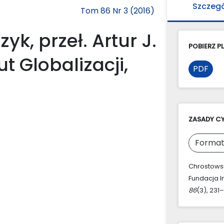
Szczeg
Tom 86 Nr 3 (2016)
yk, przeł. Artur J.
POBIERZ PL
t Globalizacji,
PDF
ZASADY C
Format
Chrostowski
Fundacja In
86
(3), 231