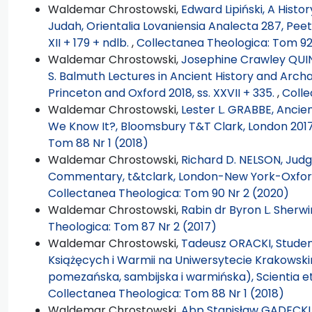
Waldemar Chrostowski,
Edward Lipiński, A Hist
Judah, Orientalia Lovaniensia Analecta 287, Peeter
XII + 179 + ndlb.
,
Collectanea Theologica: Tom 92 
Waldemar Chrostowski,
Josephine Crawley QUINN
S. Balmuth Lectures in Ancient History and Archa
Princeton and Oxford 2018, ss. XXVII + 335.
,
Colle
Waldemar Chrostowski,
Lester L. GRABBE, Anci
We Know It?, Bloomsbury T&T Clark, London 2017, 
Tom 88 Nr 1 (2018)
Waldemar Chrostowski,
Richard D. NELSON, Judge
Commentary, t&tclark, London-New York-Oxford-
Collectanea Theologica: Tom 90 Nr 2 (2020)
Waldemar Chrostowski,
Rabin dr Byron L. Sherwin
Theologica: Tom 87 Nr 2 (2017)
Waldemar Chrostowski,
Tadeusz ORACKI, Studenc
Książęcych i Warmii na Uniwersytecie Krakowskim
pomezańska, sambijska i warmińska), Scientia et 
Collectanea Theologica: Tom 88 Nr 1 (2018)
Waldemar Chrostowski,
Abp Stanisław GĄDECKI, 