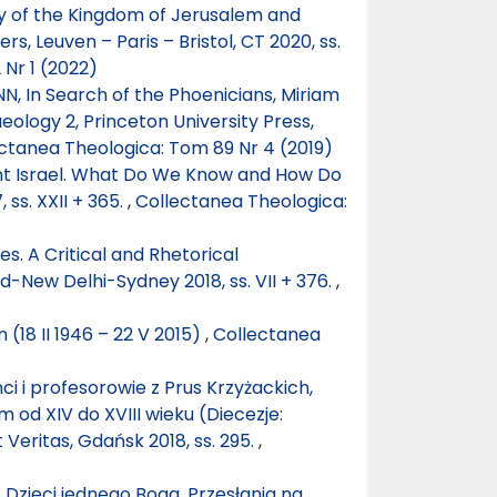
ory of the Kingdom of Jerusalem and
s, Leuven – Paris – Bristol, CT 2020, ss.
Nr 1 (2022)
, In Search of the Phoenicians, Miriam
eology 2, Princeton University Press,
ctanea Theologica: Tom 89 Nr 4 (2019)
ent Israel. What Do We Know and How Do
ss. XXII + 365.
,
Collectanea Theologica:
s. A Critical and Rhetorical
New Delhi-Sydney 2018, ss. VII + 376.
,
 (18 II 1946 – 22 V 2015)
,
Collectanea
i i profesorowie z Prus Krzyżackich,
 od XIV do XVIII wieku (Diecezje:
Veritas, Gdańsk 2018, ss. 295.
,
Dzieci jednego Boga. Przesłania na