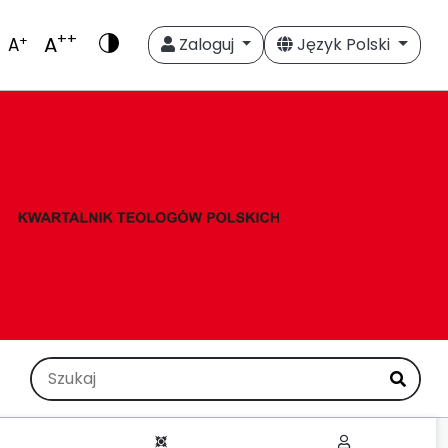
++
A
+
A
Zaloguj
Język Polski