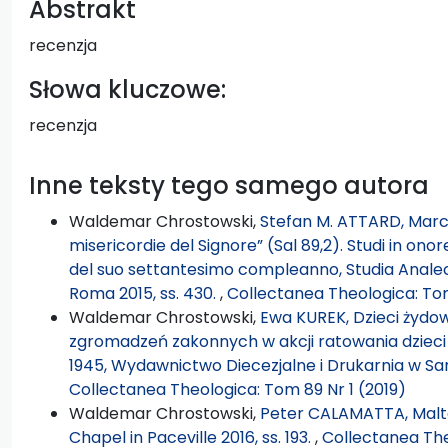
Abstrakt
recenzja
Słowa kluczowe:
recenzja
Inne teksty tego samego autora
Waldemar Chrostowski,
Stefan M. ATTARD, Marco
misericordie del Signore” (Sal 89,2). Studi in ono
del suo settantesimo compleanno, Studia Analecta
Roma 2015, ss. 430.
,
Collectanea Theologica: To
Waldemar Chrostowski,
Ewa KUREK, Dzieci żydow
zgromadzeń zakonnych w akcji ratowania dzieci
1945, Wydawnictwo Diecezjalne i Drukarnia w Sa
Collectanea Theologica: Tom 89 Nr 1 (2019)
Waldemar Chrostowski,
Peter CALAMATTA, Maltes
Chapel in Paceville 2016, ss. 193.
,
Collectanea The