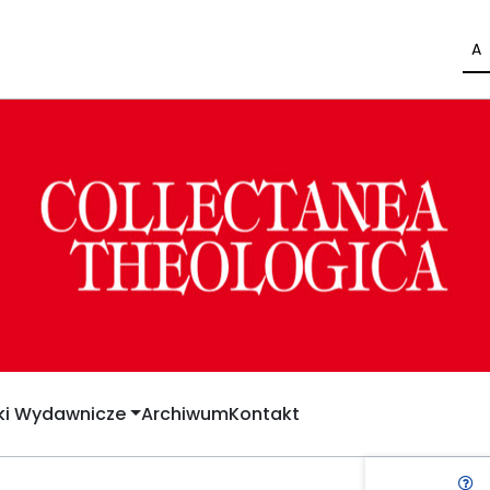
A
yki Wydawnicze
Archiwum
Kontakt