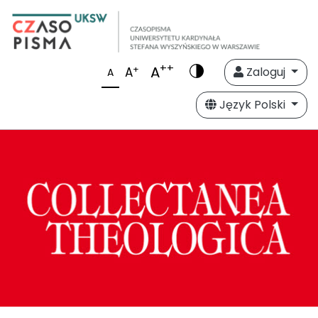
++
A
+
A
Zaloguj
A
Język Polski