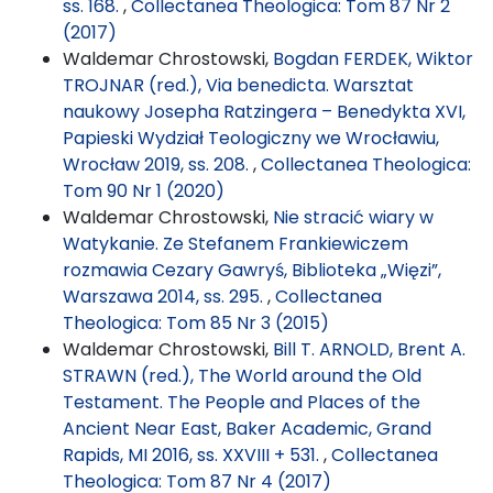
ss. 168.
,
Collectanea Theologica: Tom 87 Nr 2
(2017)
Waldemar Chrostowski,
Bogdan FERDEK, Wiktor
TROJNAR (red.), Via benedicta. Warsztat
naukowy Josepha Ratzingera – Benedykta XVI,
Papieski Wydział Teologiczny we Wrocławiu,
Wrocław 2019, ss. 208.
,
Collectanea Theologica:
Tom 90 Nr 1 (2020)
Waldemar Chrostowski,
Nie stracić wiary w
Watykanie. Ze Stefanem Frankiewiczem
rozmawia Cezary Gawryś, Biblioteka „Więzi”,
Warszawa 2014, ss. 295.
,
Collectanea
Theologica: Tom 85 Nr 3 (2015)
Waldemar Chrostowski,
Bill T. ARNOLD, Brent A.
STRAWN (red.), The World around the Old
Testament. The People and Places of the
Ancient Near East, Baker Academic, Grand
Rapids, MI 2016, ss. XXVIII + 531.
,
Collectanea
Theologica: Tom 87 Nr 4 (2017)