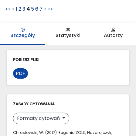
<<
<
1
2
3
4
5
6
7
>
>>
Szczegóły
Statystyki
Autorzy
POBIERZ PLIKI
PDF
ZASADY CYTOWANIA
Formaty cytowań
Chrostowski, W. (2017). Eugenio ZOLLI, Nazarejczyk,