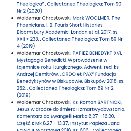
Theologica”
,
Collectanea Theologica: Tom 90
Nr 2 (2020)
Waldemar Chrostowski,
Mark WOOLMER, The
Phoenicians, I. B. Tauris Short Histories,
Bloomsbury Academic, London et al. 2017, ss.
XXII + 233.
,
Collectanea Theologica: Tom 89 Nr
4 (2019)
Waldemar Chrostowski,
PAPIEŻ BENEDYKT XVI,
Mystagogia Benedicti. Wprowadzenie w
tajemnice roku liturgicznego. Adwent, red. ks.
Andrzej Demitrów, „ORDO et PAX” Fundacja
Benedyktynów w Biskupowie, Biskupów 2018, ss.
252.
,
Collectanea Theologica: Tom 89 Nr 2
(2019)
Waldemar Chrostowski,
Ks. Roman BARTNICKI,
Jezus w drodze do śmierci i zmartwycbwstania.
Komentarz do Ewangelii Marka 8,27 – 16,20.
Część I: Mk 8,27 – 13,37, Instytut Papieża Jana
Pawła II, Warszawa 2018, ss. 606.
,
Collectanea