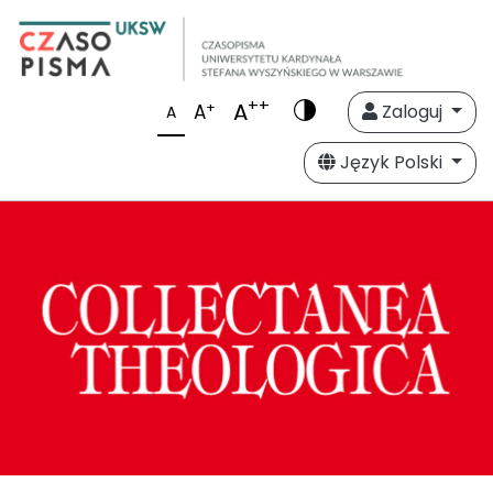
++
A
+
A
Zaloguj
A
Język Polski