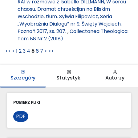
RAI w rozmowie z Isabelle DILLMANN, W sercu
chaosu. Dramat chrześcijan na Bliskim
Wschodzie, tłum. Sylwia Filipowicz, Seria
„Wyobraźnia Dialogu” nr 9, Święty Wojciech,
Poznań 2017, ss. 207.
,
Collectanea Theologica:
Tom 88 Nr 2 (2018)
<<
<
1
2
3
4
5
6
7
>
>>
Szczegóły
Statystyki
Autorzy
POBIERZ PLIKI
PDF