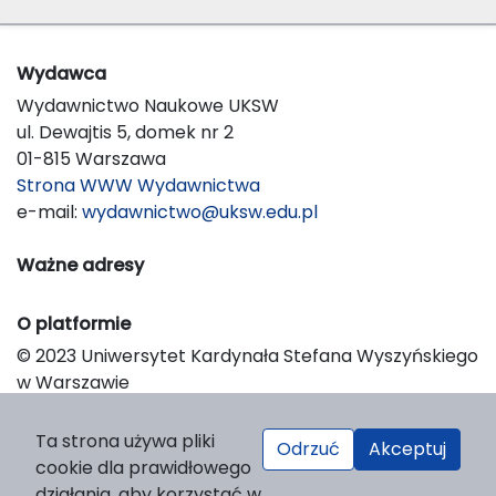
Wydawca
Wydawnictwo Naukowe UKSW
ul. Dewajtis 5, domek nr 2
01-815 Warszawa
Strona WWW Wydawnictwa
e-mail:
wydawnictwo@uksw.edu.pl
Ważne adresy
O platformie
© 2023 Uniwersytet Kardynała Stefana Wyszyńskiego
w Warszawie
Support & Customization by LIBCOM
Platform & Workflow by OJS/PKP
Ta strona używa pliki
Odrzuć
Akceptuj
cookie dla prawidłowego
działania, aby korzystać w