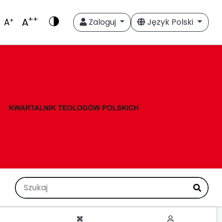
++
A
+
A
Zaloguj
Język Polski