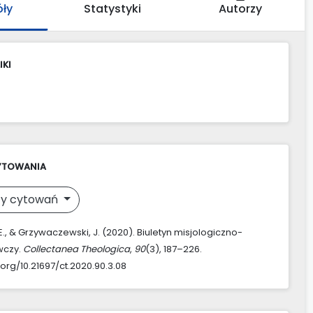
óły
Statystyki
Autorzy
IKI
YTOWANIA
y cytowań
., & Grzywaczewski, J. (2020). Biuletyn misjologiczno-
wczy.
Collectanea Theologica
,
90
(3), 187–226.
.org/10.21697/ct.2020.90.3.08