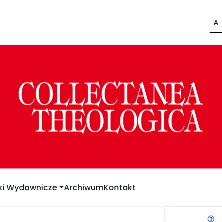
A
yki Wydawnicze
Archiwum
Kontakt