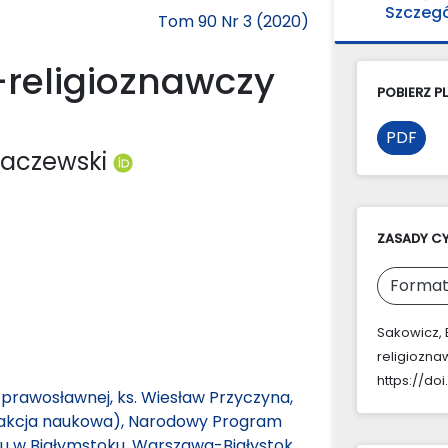
Szczeg
Tom 90 Nr 3 (2020)
-religioznawczy
POBIERZ PL
PDF
waczewski
ZASADY C
Format
Sakowicz, E
religiozna
https://doi
i prawosławnej, ks. Wiesław Przyczyna,
dakcja naukowa), Narodowy Program
u w Białymstoku, Warszawa-Białystok