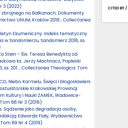
r 3 (2023)
CITED BY /
tu zbrojnego na Bałkanach. Dokumenty
wnictwo UNUM, Kraków 2016
,
Collectanea
iuletyn Ekumeniczny. Indeks tematyczny
ia w Sandomierzu, Sandomierz 2018, ss.
)
a Stein – Św. Teresa Benedykta od
naukowa ks. Jerzy Machnacz, Papieski
 ss. 201.
,
Collectanea Theologica: Tom
, Niebo Karmelu. Święci i błogosławieni
Postulatorskie Krakowskiej Prowincji
m Kultury i Nauki ZAMEK, Wadowice-
Tom 88 Nr 3 (2018)
s. Sądzenie jako degradacja osoby,
d redakcją Edwarda Fiały, Wydawnictwo
 Tom 89 Nr 4 (2019)