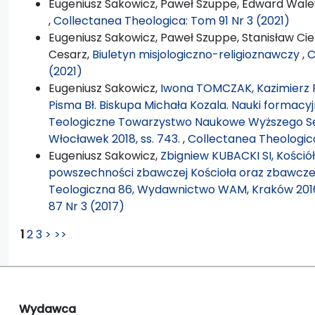
Eugeniusz Sakowicz, Paweł Szuppe, Edward Wal
,
Collectanea Theologica: Tom 91 Nr 3 (2021)
Eugeniusz Sakowicz, Paweł Szuppe, Stanisław Cie
Cesarz,
Biuletyn misjologiczno-religioznawczy
,
C
(2021)
Eugeniusz Sakowicz,
Iwona TOMCZAK, Kazimierz 
Pisma Bł. Biskupa Michała Kozala. Nauki formac
Teologiczne Towarzystwo Naukowe Wyższego 
Włocławek 2018, ss. 743.
,
Collectanea Theologica
Eugeniusz Sakowicz,
Zbigniew KUBACKI SI, Kościół, 
powszechności zbawczej Kościoła oraz zbawczej ro
Teologiczna 86, Wydawnictwo WAM, Kraków 2016,
87 Nr 3 (2017)
1
2
3
>
>>
Wydawca