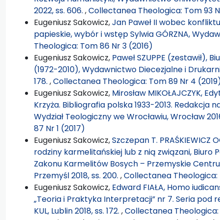
2022, ss. 606.
,
Collectanea Theologica: Tom 93 N
Eugeniusz Sakowicz,
Jan Paweł II wobec konflik
papieskie, wybór i wstęp Sylwia GÓRZNA, Wyda
Theologica: Tom 86 Nr 3 (2016)
Eugeniusz Sakowicz,
Paweł SZUPPE (zestawił), B
(1972-2010), Wydawnictwo Diecezjalne i Drukarn
178.
,
Collectanea Theologica: Tom 89 Nr 4 (2019
Eugeniusz Sakowicz,
Mirosław MIKOŁAJCZYK, Edyt
Krzyża. Bibliografia polska 1933-2013. Redakcja 
Wydział Teologiczny we Wrocławiu, Wrocław 2016,
87 Nr 1 (2017)
Eugeniusz Sakowicz,
Szczepan T. PRAŚKIEWICZ OCD
rodziny karmelitańskiej lub z nią związani, Biuro 
Zakonu Karmelitów Bosych – Przemyskie Centru
Przemyśl 2018, ss. 200.
,
Collectanea Theologica: 
Eugeniusz Sakowicz,
Edward FIAŁA, Homo iudican
„Teoria i Praktyka Interpretacji” nr 7. Seria po
KUL, Lublin 2018, ss. 172.
,
Collectanea Theologica: