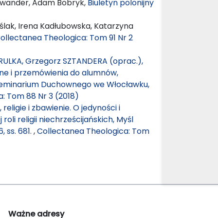
ewander, Adam Bobryk,
Biuletyn polonijny
ślak, Irena Kadłubowska, Katarzyna
ollectanea Theologica: Tom 91 Nr 2
RULKA, Grzegorz SZTANDERA (oprac.),
yjne i przemówienia do alumnów,
Seminarium Duchownego we Włocławku,
: Tom 88 Nr 3 (2018)
religie i zbawienie. O jedyności i
li religii niechrześcijańskich, Myśl
 ss. 681.
,
Collectanea Theologica: Tom
Ważne adresy