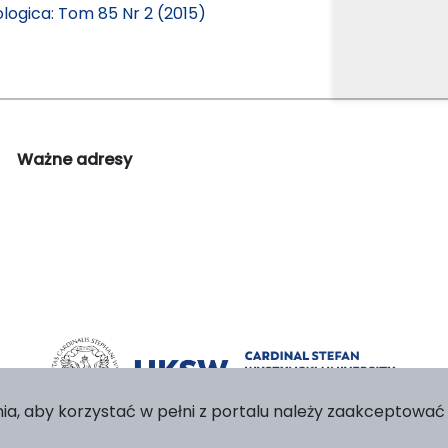
logica: Tom 85 Nr 2 (2015)
Ważne adresy
ia, aby korzystać w pełni z portalu należy zaakceptować p