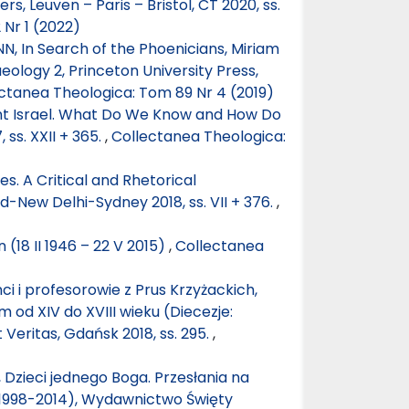
s, Leuven – Paris – Bristol, CT 2020, ss.
Nr 1 (2022)
, In Search of the Phoenicians, Miriam
eology 2, Princeton University Press,
ctanea Theologica: Tom 89 Nr 4 (2019)
ent Israel. What Do We Know and How Do
ss. XXII + 365.
,
Collectanea Theologica:
s. A Critical and Rhetorical
New Delhi-Sydney 2018, ss. VII + 376.
,
 (18 II 1946 – 22 V 2015)
,
Collectanea
i i profesorowie z Prus Krzyżackich,
 od XIV do XVIII wieku (Diecezje:
Veritas, Gdańsk 2018, ss. 295.
,
Dzieci jednego Boga. Przesłania na
(1998-2014), Wydawnictwo Święty