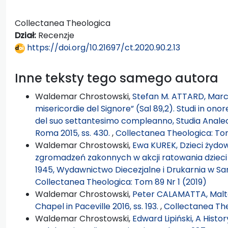
Collectanea Theologica
Dział:
Recenzje
https://doi.org/10.21697/ct.2020.90.2.13
Inne teksty tego samego autora
Waldemar Chrostowski,
Stefan M. ATTARD, Marco
misericordie del Signore” (Sal 89,2). Studi in ono
del suo settantesimo compleanno, Studia Analecta
Roma 2015, ss. 430.
,
Collectanea Theologica: To
Waldemar Chrostowski,
Ewa KUREK, Dzieci żydow
zgromadzeń zakonnych w akcji ratowania dzieci
1945, Wydawnictwo Diecezjalne i Drukarnia w Sa
Collectanea Theologica: Tom 89 Nr 1 (2019)
Waldemar Chrostowski,
Peter CALAMATTA, Maltes
Chapel in Paceville 2016, ss. 193.
,
Collectanea The
Waldemar Chrostowski,
Edward Lipiński, A Hist