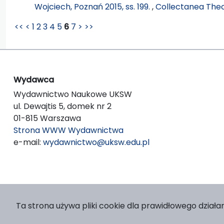
Wojciech, Poznań 2015, ss. 199.
,
Collectanea Theo
<<
<
1
2
3
4
5
6
7
>
>>
Wydawca
Wydawnictwo Naukowe UKSW
ul. Dewajtis 5, domek nr 2
01-815 Warszawa
Strona WWW Wydawnictwa
e-mail:
wydawnictwo@uksw.edu.pl
Ta strona używa pliki cookie dla prawidłowego działan