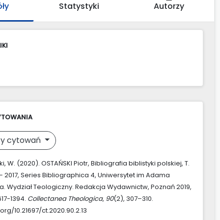
óły
Statystyki
Autorzy
IKI
YTOWANIA
y cytowań
, W. (2020). OSTAŃSKI Piotr, Bibliografia biblistyki polskiej, T.
 – 2017, Series Bibliographica 4, Uniwersytet im Adama
a. Wydział Teologiczny. Redakcja Wydawnictw, Poznań 2019,
 617-1394.
Collectanea Theologica
,
90
(2), 307–310.
.org/10.21697/ct.2020.90.2.13