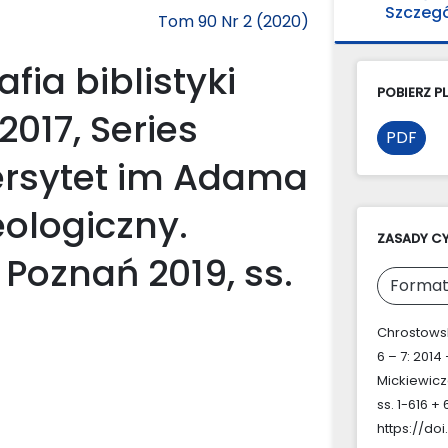
Szczeg
Tom 90 Nr 2 (2020)
afia biblistyki
POBIERZ PL
 2017, Series
PDF
wersytet im Adama
eologiczny.
ZASADY C
Poznań 2019, ss.
Format
Chrostowski
6 – 7: 2014
Mickiewicz
ss. 1-616 +
https://doi