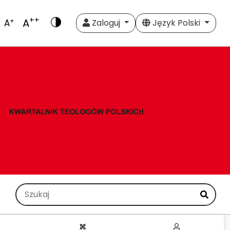
++
A
+
A
Zaloguj
Język Polski