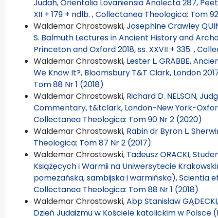
Judah, Orientalia Lovaniensia Analecta 287, Peeter
XII + 179 + ndlb.
,
Collectanea Theologica: Tom 92 
Waldemar Chrostowski,
Josephine Crawley QUINN
S. Balmuth Lectures in Ancient History and Archa
Princeton and Oxford 2018, ss. XXVII + 335.
,
Colle
Waldemar Chrostowski,
Lester L. GRABBE, Anci
We Know It?, Bloomsbury T&T Clark, London 2017, 
Tom 88 Nr 1 (2018)
Waldemar Chrostowski,
Richard D. NELSON, Judge
Commentary, t&tclark, London-New York-Oxford-
Collectanea Theologica: Tom 90 Nr 2 (2020)
Waldemar Chrostowski,
Rabin dr Byron L. Sherwin
Theologica: Tom 87 Nr 2 (2017)
Waldemar Chrostowski,
Tadeusz ORACKI, Studenc
Książęcych i Warmii na Uniwersytecie Krakowskim
pomezańska, sambijska i warmińska), Scientia et 
Collectanea Theologica: Tom 88 Nr 1 (2018)
Waldemar Chrostowski,
Abp Stanisław GĄDECKI, 
Dzień Judaizmu w Kościele katolickim w Polsce 