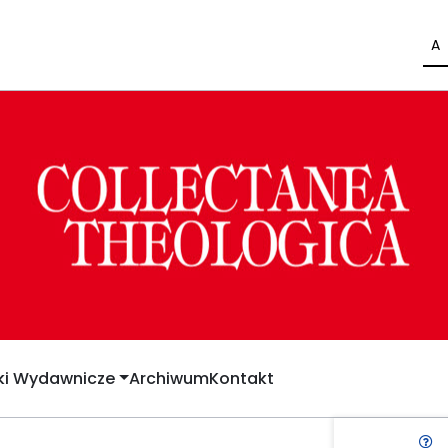
A
yki Wydawnicze
Archiwum
Kontakt