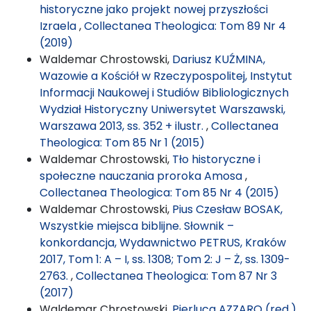
historyczne jako projekt nowej przyszłości
Izraela
,
Collectanea Theologica: Tom 89 Nr 4
(2019)
Waldemar Chrostowski,
Dariusz KUŹMINA,
Wazowie a Kościół w Rzeczypospolitej, Instytut
Informacji Naukowej i Studiów Bibliologicznych
Wydział Historyczny Uniwersytet Warszawski,
Warszawa 2013, ss. 352 + ilustr.
,
Collectanea
Theologica: Tom 85 Nr 1 (2015)
Waldemar Chrostowski,
Tło historyczne i
społeczne nauczania proroka Amosa
,
Collectanea Theologica: Tom 85 Nr 4 (2015)
Waldemar Chrostowski,
Pius Czesław BOSAK,
Wszystkie miejsca biblijne. Słownik –
konkordancja, Wydawnictwo PETRUS, Kraków
2017, Tom 1: A – I, ss. 1308; Tom 2: J – Ż, ss. 1309-
2763.
,
Collectanea Theologica: Tom 87 Nr 3
(2017)
Waldemar Chrostowski,
Pierluca AZZARO (red.),