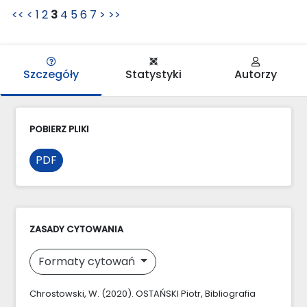
<<
<
1
2
3
4
5
6
7
>
>>
Szczegóły
Statystyki
Autorzy
POBIERZ PLIKI
PDF
ZASADY CYTOWANIA
Formaty cytowań
Chrostowski, W. (2020). OSTAŃSKI Piotr, Bibliografia