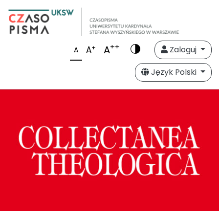
++
A
+
A
Zaloguj
A
Język Polski