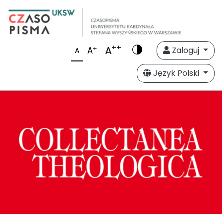
++
A
+
A
Zaloguj
A
Język Polski