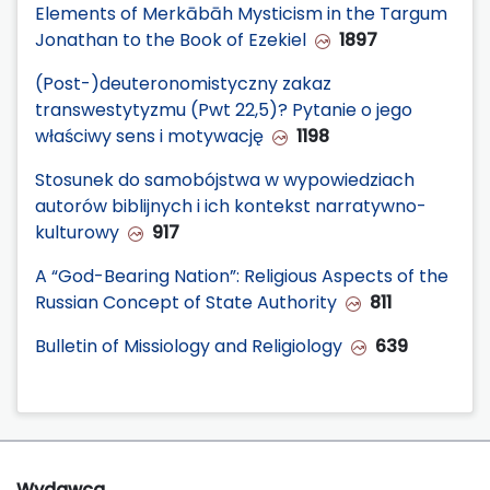
Elements of Merkābāh Mysticism in the Targum
Jonathan to the Book of Ezekiel
1897
(Post-)deuteronomistyczny zakaz
transwestytyzmu (Pwt 22,5)? Pytanie o jego
właściwy sens i motywację
1198
Stosunek do samobójstwa w wypowiedziach
autorów biblijnych i ich kontekst narratywno-
kulturowy
917
A “God-Bearing Nation”: Religious Aspects of the
Russian Concept of State Authority
811
Bulletin of Missiology and Religiology
639
Wydawca