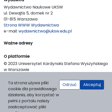
Wydawnictwo Naukowe UKSW
ul. Dewajtis 5, domek nr 2
01-815 Warszawa
Strona WWW Wydawnictwa
e-mail:
wydawnictwo@uksw.edu.pl
Ważne adresy
O platformie
© 2023 Uniwersytet Kardynała Stefana Wyszyńskiego
w Warszawie
Support & Customization by LIBCOM
Platform & Workflow by OJS/PKP
Ta strona używa pliki
Odrzuć
Akceptuj
cookie dla prawidłowego
działania, aby korzystać w
pełni z portalu należy
zaakceptować pliki