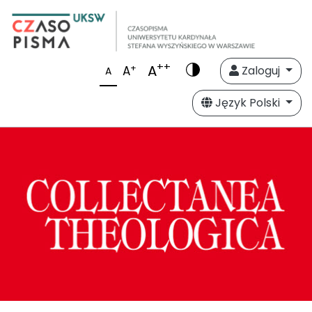
++
A
+
A
Zaloguj
A
Język Polski