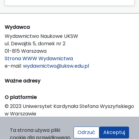
Wydawca
Wydawnictwo Naukowe UKSW
ul. Dewajtis 5, domek nr 2
01-815 Warszawa
Strona WWW Wydawnictwa
e-mail:
wydawnictwo@uksw.edu.pl
Ważne adresy
O platformie
© 2023 Uniwersytet Kardynała Stefana Wyszyńskiego
w Warszawie
Support & Customization by LIBCOM
Platform & Workflow by OJS/PKP
Ta strona używa pliki
Odrzuć
Akceptuj
cookie dla prawidłowego