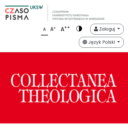
++
A
+
A
Zaloguj
A
Język Polski