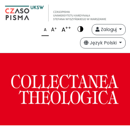
++
A
+
A
Zaloguj
A
Język Polski